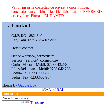
Va rugam sa ne contactati cu privire la orice frigider,
congelator sau combina frigorifica fabaricata de EVERMED,
orice volum. Firma in EUDAMED
Contact
C.I.F. RO 18824340
Reg.Com. J27/778/04.07.2006
Detalii contact
Office – office@cormedic.ro
Service – service@cormedic.ro
Corina Mosor – Mobil: 0728.043.233
Iulius Beldiman – Mobil: 0728.042.233
Sediu– Tel: 0233.790.766
Sediu– Fax: 0233.662.987
Theme by
Out the Box
Translate »
Powered by
Translate