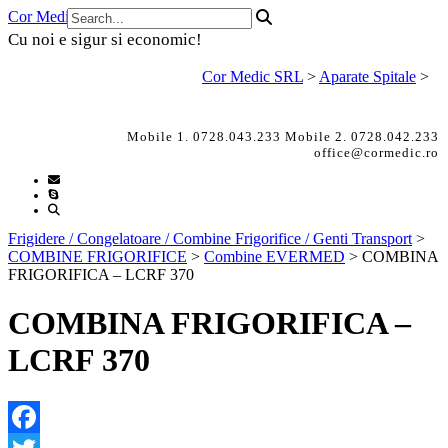
Skip
Cor Medic SRL
to
Cu noi e sigur si economic!
content
Cor Medic SRL
>
Aparate Spitale
>
Mobile 1. 0728.043.233 Mobile 2. 0728.042.233
office@cormedic.ro
Frigidere / Congelatoare / Combine Frigorifice / Genti Transport
>
COMBINE FRIGORIFICE
>
Combine EVERMED
>
COMBINA
FRIGORIFICA – LCRF 370
COMBINA FRIGORIFICA –
LCRF 370