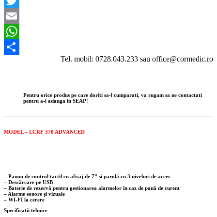
Facebook
Twitter
Email
WhatsApp
Tel. mobil: 0728.043.233 sau office@cormedic.ro
Partajează
Pentru orice produs pe care doriti sa-l cumparati, va rugam sa ne contactati
pentru a-l adauga in SEAP!
MODEL – LCRF 370 ADVANCED
– Panou de control tactil cu afișaj de 7” și parolă cu 3 niveluri de acces
– Descărcare pe USB
– Baterie de rezervă pentru gestionarea alarmelor în caz de pană de curent
– Alarme sonore și vizuale
– WI-FI la cerere
Specificatii tehnice