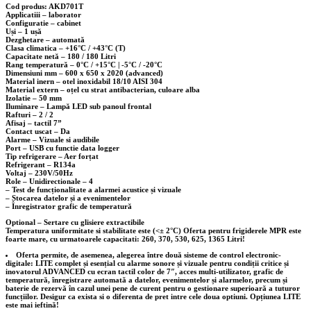
Cod produs: AKD701T
Applicatiii – laborator
Configuratie – cabinet
Uși – 1 ușă
Dezghetare – automată
Clasa climatica – +16°C / +43°C (T)
Capacitate netă – 180 / 180 Litri
Rang temperatură – 0°C / +15°C | -5°C / -20°C
Dimensiuni mm – 600 x 650 x 2020 (advanced)
Material inern – otel inoxidabil 18/10 AISI 304
Material extern – oțel cu strat antibacterian, culoare alba
Izolatie – 50 mm
Iluminare – Lampă LED sub panoul frontal
Rafturi – 2 / 2
Afisaj – tactil 7”
Contact uscat – Da
Alarme – Vizuale si audibile
Port – USB cu functie data logger
Tip refrigerare – Aer forțat
Refrigerant – R134a
Voltaj – 230V/50Hz
Role – Unidirectionale – 4
– Test de funcționalitate a alarmei acustice și vizuale
– Stocarea datelor și a evenimentelor
– Înregistrator grafic de temperatură
Optional
– Sertare cu glisiere extractibile
Temperatura uniformitate si stabilitate este (<± 2°C)
Oferta pentru frigiderele MPR este
foarte mare, cu urmatoarele capacitati: 260, 370, 530, 625, 1365 Litri!
Oferta permite
, de asemenea, alegerea între două sisteme de control electronic-
digitale:
LITE
complet și esențial cu alarme sonore și vizuale pentru condiții critice și
inovatorul
ADVANCED
cu ecran tactil color de 7″, acces multi-utilizator, grafic de
temperatură, înregistrare automată a datelor, evenimentelor și alarmelor, precum și
baterie de rezervă în cazul unei pene de curent pentru o gestionare superioară a tuturor
funcțiilor. Desigur ca exista si o diferenta de pret intre cele doua optiuni. Opțiunea LITE
este mai ieftină!