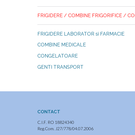
o
A
az
o
p
ă
FRIGIDERE / COMBINE FRIGORIFICE / 
k
p
FRIGIDERE LABORATOR si FARMACIE
COMBINE MEDICALE
CONGELATOARE
GENTI TRANSPORT
CONTACT
C.I.F. RO 18824340
Reg.Com. J27/778/04.07.2006