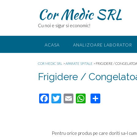
Skip
Cor Medic SRL
to
content
Cu noi e sigur si economic!
ACASA
ANALIZOARE LABORATOR
COR MEDIC SRL
>
APARATE SPITALE
>
FRIGIDERE / CONGELATOA
Frigidere / Congelatoa
F
T
E
W
P
ac
wi
m
h
ar
e
tt
ail
at
ta
b
er
s
je
Pentru orice produs pe care doriti sa-l cum