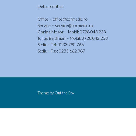
Detalii contact
Office – office@cormedic.ro
Service – service@cormedic.ro
Corina Mosor – Mobil: 0728.043.233
Iulius Beldiman – Mobil: 0728.042.233
Sediu– Tel: 0233.790.766
Sediu– Fax: 0233.662.987
Theme by
Out the Box