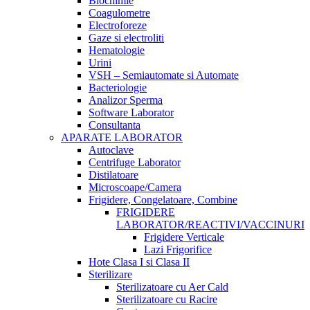
Biochimie
Coagulometre
Electroforeze
Gaze si electroliti
Hematologie
Urini
VSH – Semiautomate si Automate
Bacteriologie
Analizor Sperma
Software Laborator
Consultanta
APARATE LABORATOR
Autoclave
Centrifuge Laborator
Distilatoare
Microscoape/Camera
Frigidere, Congelatoare, Combine
FRIGIDERE
LABORATOR/REACTIVI/VACCINURI
Frigidere Verticale
Lazi Frigorifice
Hote Clasa I si Clasa II
Sterilizare
Sterilizatoare cu Aer Cald
Sterilizatoare cu Racire