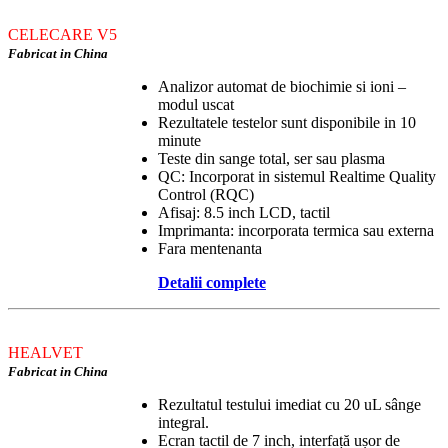
CELECARE V5
Fabricat in China
Analizor automat de biochimie si ioni –
modul uscat
Rezultatele testelor sunt disponibile in 10
minute
Teste din sange total, ser sau plasma
QC: Incorporat in sistemul Realtime Quality
Control (RQC)
Afisaj: 8.5 inch LCD, tactil
Imprimanta: incorporata termica sau externa
Fara mentenanta
Detalii complete
HEALVET
Fabricat in China
Rezultatul testului imediat cu 20 uL sânge
integral.
Ecran tactil de 7 inch, interfață ușor de