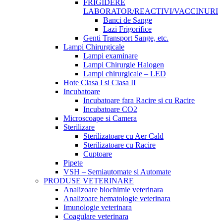
FRIGIDERE
LABORATOR/REACTIVI/VACCINURI
Banci de Sange
Lazi Frigorifice
Genti Transport Sange, etc.
Lampi Chirurgicale
Lampi examinare
Lampi Chirurgie Halogen
Lampi chirurgicale – LED
Hote Clasa I si Clasa II
Incubatoare
Incubatoare fara Racire si cu Racire
Incubatoare CO2
Microscoape si Camera
Sterilizare
Sterilizatoare cu Aer Cald
Sterilizatoare cu Racire
Cuptoare
Pipete
VSH – Semiautomate si Automate
PRODUSE VETERINARE
Analizoare biochimie veterinara
Analizoare hematologie veterinara
Imunologie veterinara
Coagulare veterinara