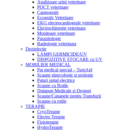
Analizoare urini veterinare
POCT veterinare
Capnografe
Ecografe Veterinare
EKG electrocardiografe veterinare
Electrochirurgie veterinara
Monitoare veterinare
Parazitologie
Radiologie veterinara
Dezinfectie
LAMPI GERMICIDE/UV
DISPOZITIVE STOCARE cu UV
MOBILIER MEDICAL
Pat medical special – TurnAid
Scaune ginecologie si urologie
Paturi spital electrice
Scaune cu Rotile
Dulapuri Medicale si Droguri
Scaune/Canapele pentru Transfuzii
Scaune cu rotile
TERAPIE
CryoTerapie
Electro Terapie
Fizioterapie
HydroTerapie