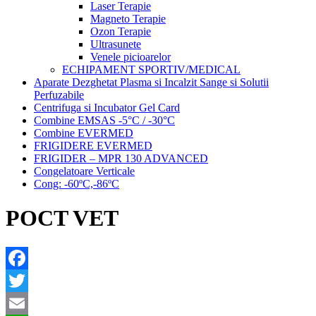
Laser Terapie
Magneto Terapie
Ozon Terapie
Ultrasunete
Venele picioarelor
ECHIPAMENT SPORTIV/MEDICAL
Aparate Dezghetat Plasma si Incalzit Sange si Solutii
Perfuzabile
Centrifuga si Incubator Gel Card
Combine EMSAS -5°C / -30°C
Combine EVERMED
FRIGIDERE EVERMED
FRIGIDER – MPR 130 ADVANCED
Congelatoare Verticale
Cong: -60ºC,-86ºC
POCT VET
Facebook
Twitter