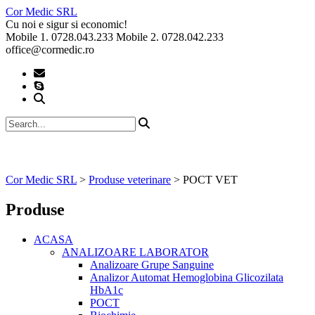
Skip
Cor Medic SRL
to
Cu noi e sigur si economic!
content
Mobile 1. 0728.043.233 Mobile 2. 0728.042.233
office@cormedic.ro
Cor Medic SRL
>
Produse veterinare
>
POCT VET
Produse
ACASA
ANALIZOARE LABORATOR
Analizoare Grupe Sanguine
Analizor Automat Hemoglobina Glicozilata
HbA1c
POCT