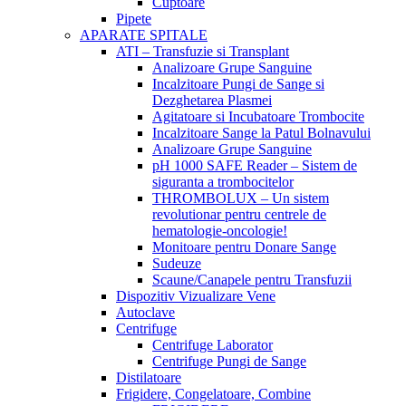
Cuptoare
Pipete
APARATE SPITALE
ATI – Transfuzie si Transplant
Analizoare Grupe Sanguine
Incalzitoare Pungi de Sange si
Dezghetarea Plasmei
Agitatoare si Incubatoare Trombocite
Incalzitoare Sange la Patul Bolnavului
Analizoare Grupe Sanguine
pH 1000 SAFE Reader – Sistem de
siguranta a trombocitelor
THROMBOLUX – Un sistem
revolutionar pentru centrele de
hematologie-oncologie!
Monitoare pentru Donare Sange
Sudeuze
Scaune/Canapele pentru Transfuzii
Dispozitiv Vizualizare Vene
Autoclave
Centrifuge
Centrifuge Laborator
Centrifuge Pungi de Sange
Distilatoare
Frigidere, Congelatoare, Combine