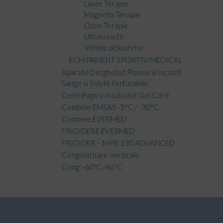
Laser Terapie
Magneto Terapie
Ozon Terapie
Ultrasunete
Venele picioarelor
ECHIPAMENT SPORTIV/MEDICAL
Aparate Dezghetat Plasma si Incalzit
Sange si Solutii Perfuzabile
Centrifuga si Incubator Gel Card
Combine EMSAS -5°C / -30°C
Combine EVERMED
FRIGIDERE EVERMED
FRIGIDER – MPR 130 ADVANCED
Congelatoare Verticale
Cong: -60ºC,-86ºC