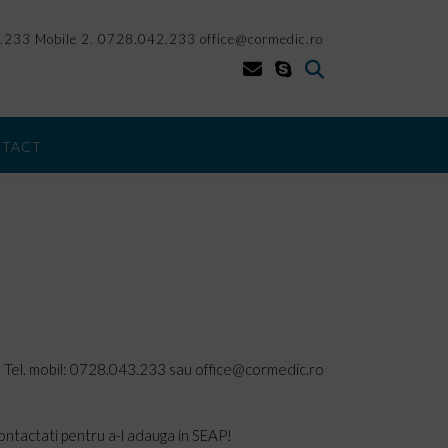
.233 Mobile 2. 0728.042.233 office@cormedic.ro
TACT
Tel. mobil: 0728.043.233 sau office@cormedic.ro
contactati pentru a-l adauga in SEAP!