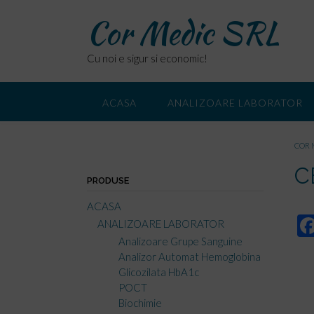
Skip
Cor Medic SRL
to
content
Cu noi e sigur si economic!
ACASA
ANALIZOARE LABORATOR
COR 
C
PRODUSE
ACASA
ANALIZOARE LABORATOR
Analizoare Grupe Sanguine
Analizor Automat Hemoglobina
Glicozilata HbA1c
POCT
Biochimie