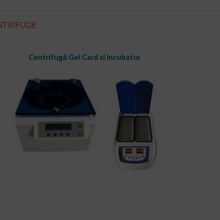
o
A
az
o
p
ă
NTRIFUGE
k
p
Centrifugă Gel Card si Incubator