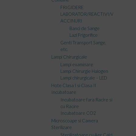
FRIGIDERE
LABORATOR/REACTIVI/V
ACCINURI
Banci de Sange
Lazi Frigorifice
Genti Transport Sange,
etc.
Lampi Chirurgicale
Lampi examinare
Lampi Chirurgie Halogen
Lampi chirurgicale – LED
Hote Clasa I si Clasa II
Incubatoare
Incubatoare fara Racire si
cu Racire
Incubatoare CO2
Microscoape si Camera
Sterilizare
Sterilizatoare cu Aer Cald