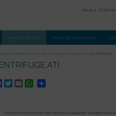
Mobile 1. 0728.043
APARATE SPITALE
PRODUSE VETERINARE
CON
MEDIC SRL
>
APARATE SPITALE
>
ATI – TRANSFUZIE SI TRANSPLANT
>
CENTRIFUGE ATI
ENTRIFUGE ATI
F
T
E
W
P
ac
wi
m
h
ar
e
tt
ail
at
ta
b
er
s
je
Pentru orice produs pe care doriti sa-l cumparati, va rugam sa ne 