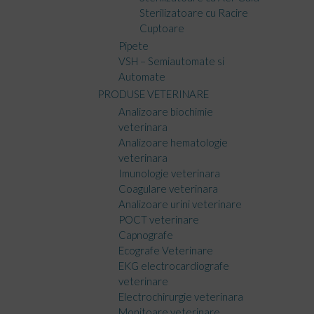
Sterilizatoare cu Racire
Cuptoare
Pipete
VSH – Semiautomate si
Automate
PRODUSE VETERINARE
Analizoare biochimie
veterinara
Analizoare hematologie
veterinara
Imunologie veterinara
Coagulare veterinara
Analizoare urini veterinare
POCT veterinare
Capnografe
Ecografe Veterinare
EKG electrocardiografe
veterinare
Electrochirurgie veterinara
Monitoare veterinare