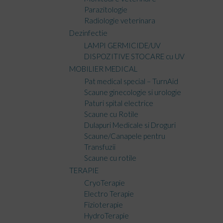
Parazitologie
Radiologie veterinara
Dezinfectie
LAMPI GERMICIDE/UV
DISPOZITIVE STOCARE cu UV
MOBILIER MEDICAL
Pat medical special – TurnAid
Scaune ginecologie si urologie
Paturi spital electrice
Scaune cu Rotile
Dulapuri Medicale si Droguri
Scaune/Canapele pentru
Transfuzii
Scaune cu rotile
TERAPIE
CryoTerapie
Electro Terapie
Fizioterapie
HydroTerapie