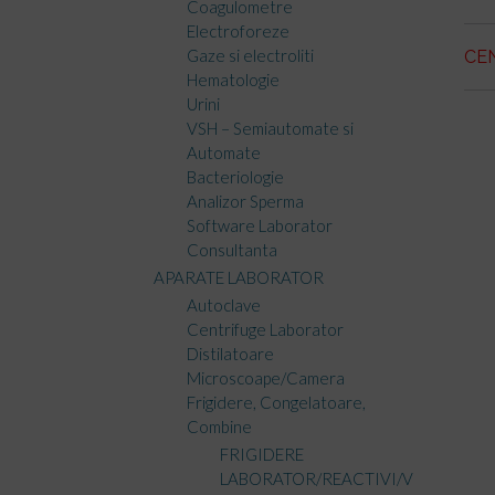
Coagulometre
Electroforeze
Gaze si electroliti
CE
Hematologie
Urini
VSH – Semiautomate si
Automate
Bacteriologie
Analizor Sperma
Software Laborator
Consultanta
APARATE LABORATOR
Autoclave
Centrifuge Laborator
Distilatoare
Microscoape/Camera
Frigidere, Congelatoare,
Combine
FRIGIDERE
LABORATOR/REACTIVI/V