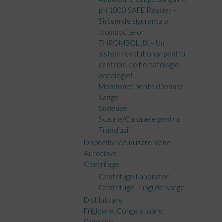
pH 1000 SAFE Reader –
Sistem de siguranta a
trombocitelor
THROMBOLUX – Un
sistem revolutionar pentru
centrele de hematologie-
oncologie!
Monitoare pentru Donare
Sange
Sudeuze
Scaune/Canapele pentru
Transfuzii
Dispozitiv Vizualizare Vene
Autoclave
Centrifuge
Centrifuge Laborator
Centrifuge Pungi de Sange
Distilatoare
Frigidere, Congelatoare,
Combine