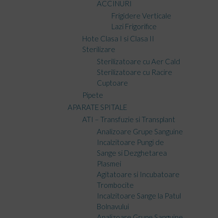
ACCINURI
Frigidere Verticale
Lazi Frigorifice
Hote Clasa I si Clasa II
Sterilizare
Sterilizatoare cu Aer Cald
Sterilizatoare cu Racire
Cuptoare
Pipete
APARATE SPITALE
ATI – Transfuzie si Transplant
Analizoare Grupe Sanguine
Incalzitoare Pungi de
Sange si Dezghetarea
Plasmei
Agitatoare si Incubatoare
Trombocite
Incalzitoare Sange la Patul
Bolnavului
Analizoare Grupe Sanguine